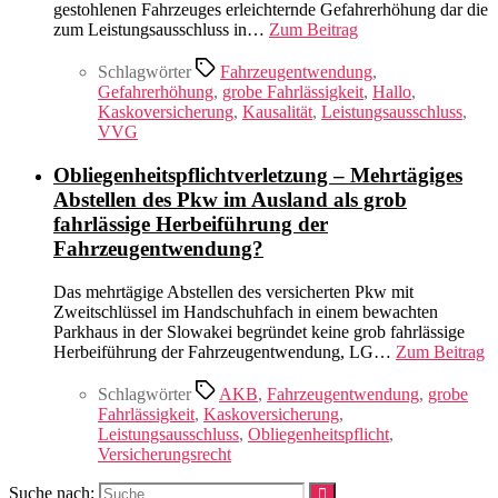
gestohlenen Fahrzeuges erleichternde Gefahrerhöhung dar die
zum Leistungsausschluss in…
Zum Beitrag
Schlagwörter
Fahrzeugentwendung
,
Gefahrerhöhung
,
grobe Fahrlässigkeit
,
Hallo
,
Kaskoversicherung
,
Kausalität
,
Leistungsausschluss
,
VVG
Obliegenheitspflichtverletzung – Mehrtägiges
Abstellen des Pkw im Ausland als grob
fahrlässige Herbeiführung der
Fahrzeugentwendung?
Das mehrtägige Abstellen des versicherten Pkw mit
Zweitschlüssel im Handschuhfach in einem bewachten
Parkhaus in der Slowakei begründet keine grob fahrlässige
Herbeiführung der Fahrzeugentwendung, LG…
Zum Beitrag
Schlagwörter
AKB
,
Fahrzeugentwendung
,
grobe
Fahrlässigkeit
,
Kaskoversicherung
,
Leistungsausschluss
,
Obliegenheitspflicht
,
Versicherungsrecht
Suche nach: