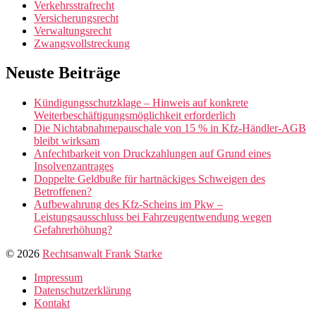
Verkehrsstrafrecht
Versicherungsrecht
Verwaltungsrecht
Zwangsvollstreckung
Neuste Beiträge
Kündigungsschutzklage – Hinweis auf konkrete
Weiterbeschäftigungsmöglichkeit erforderlich
Die Nichtabnahmepauschale von 15 % in Kfz-Händler-AGB
bleibt wirksam
Anfechtbarkeit von Druckzahlungen auf Grund eines
Insolvenzantrages
Doppelte Geldbuße für hartnäckiges Schweigen des
Betroffenen?
Aufbewahrung des Kfz-Scheins im Pkw –
Leistungsausschluss bei Fahrzeugentwendung wegen
Gefahrerhöhung?
© 2026
Rechtsanwalt Frank Starke
Impressum
Datenschutzerklärung
Kontakt