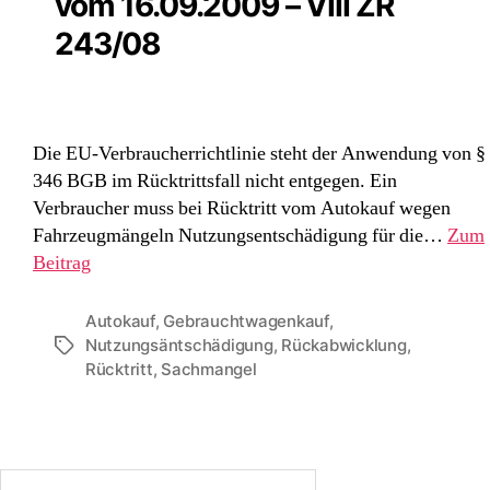
vom 16.09.2009 – VIII ZR
243/08
Die EU-Verbraucherrichtlinie steht der Anwendung von §
346 BGB im Rücktrittsfall nicht entgegen. Ein
Verbraucher muss bei Rücktritt vom Autokauf wegen
Fahrzeugmängeln Nutzungsentschädigung für die…
Zum
Beitrag
Autokauf
,
Gebrauchtwagenkauf
,
Nutzungsäntschädigung
,
Rückabwicklung
,
Schlagwörter
Rücktritt
,
Sachmangel
Suche