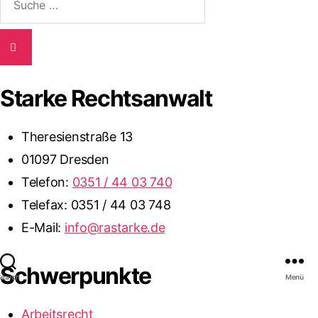
nach:
Starke Rechtsanwalt
Theresienstraße 13
01097 Dresden
Telefon:
0351 / 44 03 740
Telefax: 0351 / 44 03 748
E-Mail:
info@rastarke.de
Schwerpunkte
Search
Menü
Arbeitsrecht