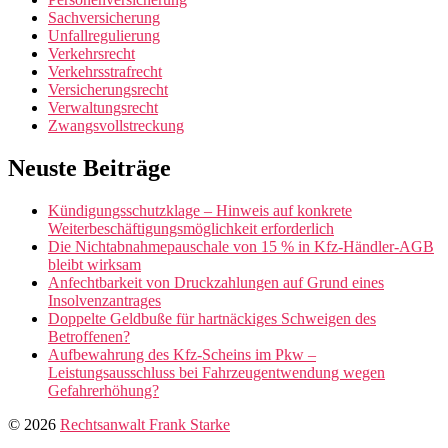
Sachversicherung
Unfallregulierung
Verkehrsrecht
Verkehrsstrafrecht
Versicherungsrecht
Verwaltungsrecht
Zwangsvollstreckung
Neuste Beiträge
Kündigungsschutzklage – Hinweis auf konkrete
Weiterbeschäftigungsmöglichkeit erforderlich
Die Nichtabnahmepauschale von 15 % in Kfz-Händler-AGB
bleibt wirksam
Anfechtbarkeit von Druckzahlungen auf Grund eines
Insolvenzantrages
Doppelte Geldbuße für hartnäckiges Schweigen des
Betroffenen?
Aufbewahrung des Kfz-Scheins im Pkw –
Leistungsausschluss bei Fahrzeugentwendung wegen
Gefahrerhöhung?
© 2026
Rechtsanwalt Frank Starke