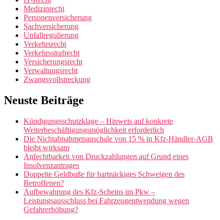
Medizinrecht
Personenversicherung
Sachversicherung
Unfallregulierung
Verkehrsrecht
Verkehrsstrafrecht
Versicherungsrecht
Verwaltungsrecht
Zwangsvollstreckung
Neuste Beiträge
Kündigungsschutzklage – Hinweis auf konkrete
Weiterbeschäftigungsmöglichkeit erforderlich
Die Nichtabnahmepauschale von 15 % in Kfz-Händler-AGB
bleibt wirksam
Anfechtbarkeit von Druckzahlungen auf Grund eines
Insolvenzantrages
Doppelte Geldbuße für hartnäckiges Schweigen des
Betroffenen?
Aufbewahrung des Kfz-Scheins im Pkw –
Leistungsausschluss bei Fahrzeugentwendung wegen
Gefahrerhöhung?